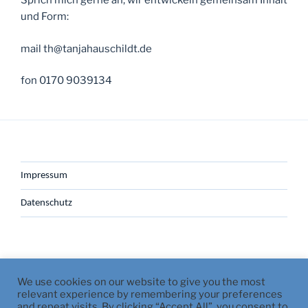
Sprich mich gerne an, wir entwickeln gemeinsam Inhalt
und Form:
mail th@tanjahauschildt.de
fon 0170 9039134
Impressum
Datenschutz
We use cookies on our website to give you the most
Facebook
LinkedIn
Instagram
relevant experience by remembering your preferences
and repeat visits. By clicking “Accept All”, you consent to