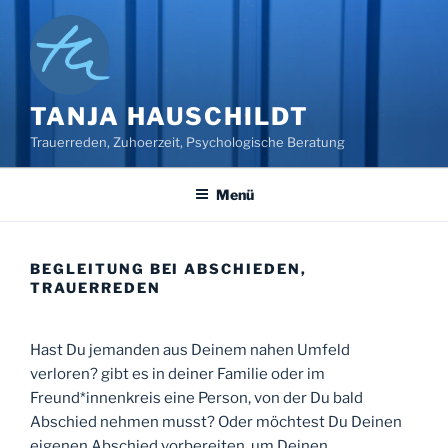
Zum
Inhalt
springen
TANJA HAUSCHILDT
Trauerreden, Zuhoerzeit, Psychologische Beratung
Menü
BEGLEITUNG BEI ABSCHIEDEN,
TRAUERREDEN
Hast Du jemanden aus Deinem nahen Umfeld
verloren? gibt es in deiner Familie oder im
Freund*innenkreis eine Person, von der Du bald
Abschied nehmen musst? Oder möchtest Du Deinen
eigenen Abschied vorbereiten, um Deinen